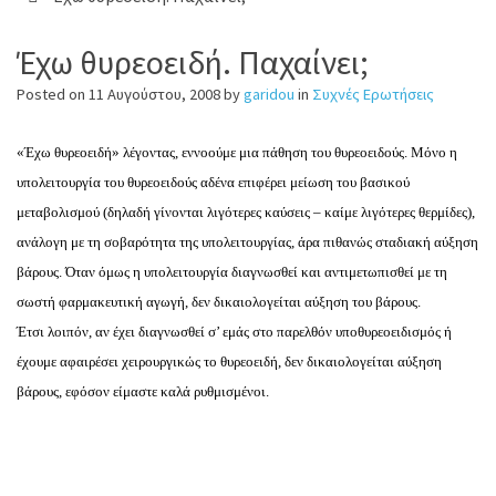
Έχω θυρεοειδή. Παχαίνει;
Posted on
11 Αυγούστου, 2008
by
garidou
in
Συχνές Ερωτήσεις
«Έχω θυρεοειδή» λέγοντας, εννοούμε μια πάθηση του θυρεοειδούς. Μόνο η
υπολειτουργία του θυρεοειδούς αδένα επιφέρει μείωση του βασικού
μεταβολισμού (δηλαδή γίνονται λιγότερες καύσεις – καίμε λιγότερες θερμίδες),
ανάλογη με τη σοβαρότητα της υπολειτουργίας, άρα πιθανώς σταδιακή αύξηση
βάρους. Όταν όμως η υπολειτουργία διαγνωσθεί και αντιμετωπισθεί με τη
σωστή φαρμακευτική αγωγή, δεν δικαιολογείται αύξηση του βάρους.
Έτσι λοιπόν, αν έχει διαγνωσθεί σ’ εμάς στο παρελθόν υποθυρεοειδισμός ή
έχουμε αφαιρέσει χειρουργικώς το θυρεοειδή, δεν δικαιολογείται αύξηση
βάρους, εφόσον είμαστε καλά ρυθμισμένοι.