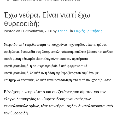
Έχω νεύρα. Είναι γιατί έχω
θυρεοειδή;
Posted on
11 Αυγούστου, 2008
by
garidou
in
Συχνές Ερωτήσεις
Νευρικότητα ή ευερεθιστότητα και συγχρόνως ταχυκαρδία, αϋπνία, τρόμοι,
εφιδρώσεις, δυσανεξία στη ζέστη, εύκολη κόπωση, απώλεια βάρους και πολλές
φορές μυϊκή αδυναμία, δικαιολογούνται από τον αρρύθμιστο
υπερθυρεοειδισμό
, ή σε μικρότερο βαθμό από φαρμακευτικό
υπερθυρεοειδισμό, δηλαδή αν η δόση της θυροξίνης που λαμβάνουμε
καθημερινά πλεονάζει, δηλαδή είναι περισσότερη από αυτή που χρειαζόμαστε.
Εάν έχουμε νευρικότητα και οι εξετάσεις του αίματος για τον
έλεγχο λειτουργίας του θυρεοειδούς είναι εντός των
φυσιολογικών ορίων, τότε τα νεύρα μας δεν δικαιολογούνται από
τον θυρεοειδή.