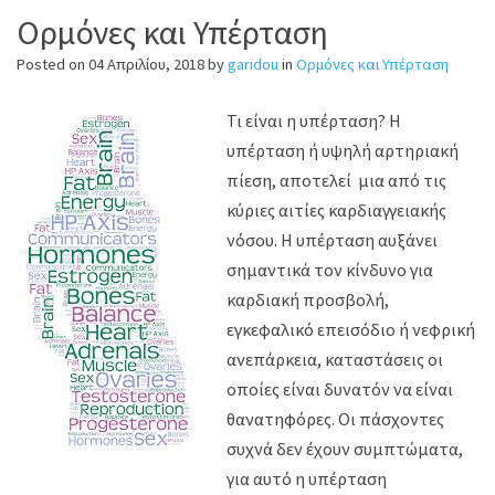
Oρμόνες και Υπέρταση
Posted on
04 Απριλίου, 2018
by
garidou
in
Ορμόνες και Υπέρταση
Τι είναι η υπέρταση? Η
υπέρταση ή υψηλή αρτηριακή
πίεση, αποτελεί μια από τις
κύριες αιτίες καρδιαγγειακής
νόσου. Η υπέρταση αυξάνει
σημαντικά τον κίνδυνο για
καρδιακή προσβολή,
εγκεφαλικό επεισόδιο ή νεφρική
ανεπάρκεια, καταστάσεις οι
οποίες είναι δυνατόν να είναι
θανατηφόρες. Οι πάσχοντες
συχνά δεν έχουν συμπτώματα,
για αυτό η υπέρταση